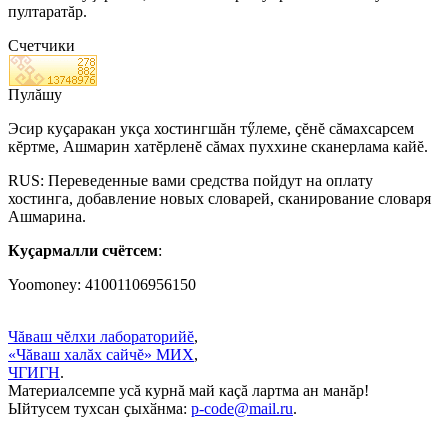
пултаратăр.
Счетчики
Пулăшу
Эсир куçаракан укçа хостингшăн тӳлеме, çĕнĕ сăмахсарсем
кĕртме, Ашмарин хатĕрленĕ сăмах пуххине сканерлама кайĕ.
RUS: Переведенные вами средства пойдут на оплату
хостинга, добавление новых словарей, сканирование словаря
Ашмарина.
Куçармалли счётсем
:
Yoomoney: 41001106956150
Чăваш чĕлхи лабораторийĕ
,
«Чăваш халăх сайчĕ» МИХ
,
ЧГИГН
.
Материалсемпе усă курнă май каçă лартма ан манăр!
Ыйтусем тухсан ҫыхӑнма:
p-code@mail.ru
.