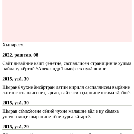
Хыпарсем
2022, раштав, 08
Сайт дизайнне кӑшт ҫӗнетнӗ, саспаллисен страницинче хушма
пайлану кӗртнӗ //Александр Тимофеев пулӑшнипе.
2015, утă, 30
Шыранӑ чухне ӑнсӑртран латин кирилл саспаллисем вырӑнне
латин саспаллисене ҫырсан, сайт эсир ҫырнине юсама тӑрӑшӗ.
2015, утă, 30
Шырав сӑмахӗсене сӗннӗ чухне малашне вӑл е ку сӑмаха
унччен миҫе шыранине тӗпе хурса кӑтартӗ.
2015, утă, 29