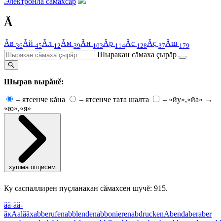
Электронлă сăмахсар
Ă
Ăв
Ăй
Ăл
Ăм
Ăн
Ăр
Ăс
Ăç
Ăш
36
45
12
39
103
114
128
37
179
Шыракан сăмаха çырăр
Шырав вырăнĕ:
–
ятсенче кăна
–
ятсенче тата шалта
–
«йу»,«йа» →
«ю»,«я»
хушма опцисем
Ку саспаллирен пуçланакан сăмахсен шучĕ: 915.
ă
ă-ă
ă-
ăк
Aal
ăăх
abberufen
abblenden
abbonieren
abdrucken
Abend
aber
aber