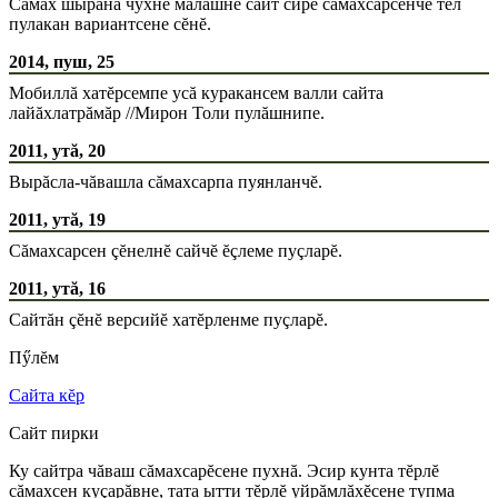
Сăмах шыранӑ чухне малашне сайт сире сăмахсарсенче тĕл
пулакан вариантсене сĕнĕ.
2014, пуш, 25
Мобиллă хатĕрсемпе усă куракансем валли сайта
лайăхлатрăмăр //Мирон Толи пулăшнипе.
2011, утă, 20
Вырăсла-чăвашла сăмахсарпа пуянланчĕ.
2011, утă, 19
Сăмахсарсен çĕнелнĕ сайчĕ ĕçлеме пуçларĕ.
2011, утă, 16
Сайтăн çĕнĕ версийĕ хатĕрленме пуçларĕ.
Пӳлĕм
Сайта кĕр
Сайт пирки
Ку сайтра чăваш сăмахсарĕсене пухнă. Эсир кунта тĕрлĕ
сăмахсен куçарăвне, тата ытти тĕрлĕ уйрăмлăхĕсене тупма