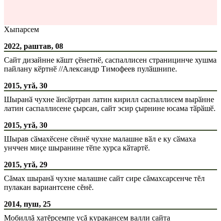
Хыпарсем
2022, раштав, 08
Сайт дизайнне кӑшт ҫӗнетнӗ, саспаллисен страницинче хушма
пайлану кӗртнӗ //Александр Тимофеев пулӑшнипе.
2015, утă, 30
Шыранӑ чухне ӑнсӑртран латин кирилл саспаллисем вырӑнне
латин саспаллисене ҫырсан, сайт эсир ҫырнине юсама тӑрӑшӗ.
2015, утă, 30
Шырав сӑмахӗсене сӗннӗ чухне малашне вӑл е ку сӑмаха
унччен миҫе шыранине тӗпе хурса кӑтартӗ.
2015, утă, 29
Сăмах шыранӑ чухне малашне сайт сире сăмахсарсенче тĕл
пулакан вариантсене сĕнĕ.
2014, пуш, 25
Мобиллă хатĕрсемпе усă куракансем валли сайта