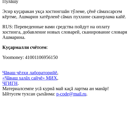
Пулăшу
Эсир куçаракан укçа хостингшăн тӳлеме, çĕнĕ сăмахсарсем
кĕртме, Ашмарин хатĕрленĕ сăмах пуххине сканерлама кайĕ.
RUS: Переведенные вами средства пойдут на оплату
хостинга, добавление новых словарей, сканирование словаря
Ашмарина.
Куçармалли счётсем
:
Yoomoney: 41001106956150
Чăваш чĕлхи лабораторийĕ
,
«Чăваш халăх сайчĕ» МИХ
,
ЧГИГН
.
Материалсемпе усă курнă май каçă лартма ан манăр!
Ыйтусем тухсан ҫыхӑнма:
p-code@mail.ru
.