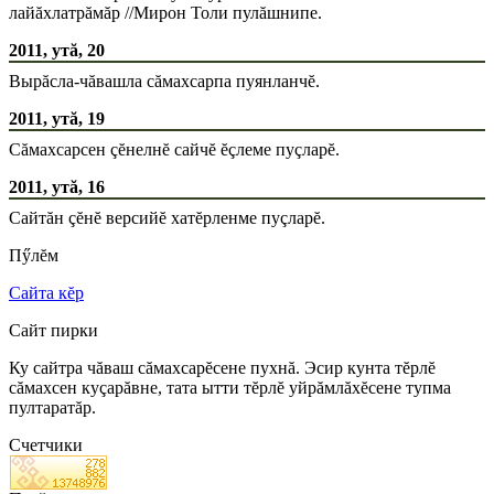
лайăхлатрăмăр //Мирон Толи пулăшнипе.
2011, утă, 20
Вырăсла-чăвашла сăмахсарпа пуянланчĕ.
2011, утă, 19
Сăмахсарсен çĕнелнĕ сайчĕ ĕçлеме пуçларĕ.
2011, утă, 16
Сайтăн çĕнĕ версийĕ хатĕрленме пуçларĕ.
Пӳлĕм
Сайта кĕр
Сайт пирки
Ку сайтра чăваш сăмахсарĕсене пухнă. Эсир кунта тĕрлĕ
сăмахсен куçарăвне, тата ытти тĕрлĕ уйрăмлăхĕсене тупма
пултаратăр.
Счетчики