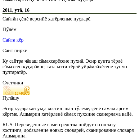
2011, утă, 16
Сайтăн çĕнĕ версийĕ хатĕрленме пуçларĕ.
Пӳлĕм
Сайта кĕр
Сайт пирки
Ку сайтра чăваш сăмахсарĕсене пухнă. Эсир кунта тĕрлĕ
сăмахсен куçарăвне, тата ытти тĕрлĕ уйрăмлăхĕсене тупма
пултаратăр.
Счетчики
Пулăшу
Эсир куçаракан укçа хостингшăн тӳлеме, çĕнĕ сăмахсарсем
кĕртме, Ашмарин хатĕрленĕ сăмах пуххине сканерлама кайĕ.
RUS: Переведенные вами средства пойдут на оплату
хостинга, добавление новых словарей, сканирование словаря
Ашмарина.