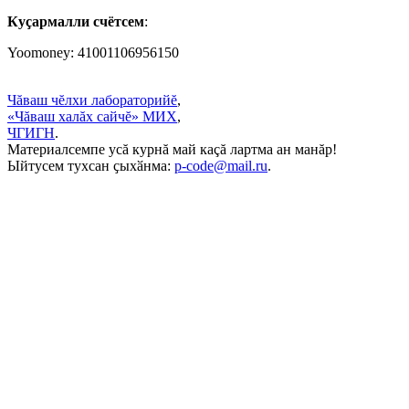
Куçармалли счётсем
:
Yoomoney: 41001106956150
Чăваш чĕлхи лабораторийĕ
,
«Чăваш халăх сайчĕ» МИХ
,
ЧГИГН
.
Материалсемпе усă курнă май каçă лартма ан манăр!
Ыйтусем тухсан ҫыхӑнма:
p-code@mail.ru
.