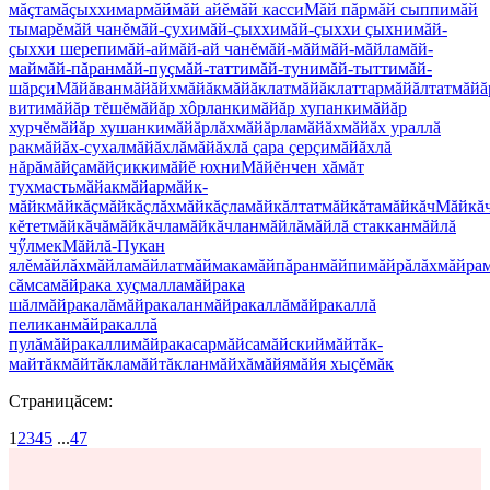
мăçта
мăçыххи
мap
мăй
мăй айĕ
мăй касси
Мăй пăр
мăй сыппи
мăй
тымарĕ
мăй чанĕ
мăй-çухи
мăй-çыххи
мăй-çыххи çыхни
мăй-
çыххи шерепи
мăй-ай
мăй-ай чанĕ
мăй-мăй
мăй-мăйла
мăй-
май
мăй-пăран
мăй-пуç
мăй-татти
мăй-туни
мăй-тытти
мăй-
шăрçи
Мăйăван
мăйăйх
мăйăк
мăйăклат
мăйăклаттар
мăйăлтат
мăйă
вити
мăйăр тĕшĕ
мăйăр хôрланки
мăйăр хупанки
мăйăр
хурчĕ
мăйăр хушанки
мăйăрлăх
мăйăрла
мăйăх
мăйăх ураллă
рак
мăйăх-сухал
мăйăхлă
мăйăхлă çара çерçи
мăйăхлă
нăрă
мăйçа
мăйçикки
мăйĕ юхни
Мăйĕнчен хăмăт
тухмасть
мăйак
мăйар
мăйк-
мăйк
мăйкăç
мăйкăçлăх
мăйкăçла
мăйкăлтат
мăйкăта
мăйкăч
Мăйкă
кĕтет
мăйкăчă
мăйкăчла
мăйкăчлан
мăйлă
мăйлă стаккан
мăйлă
чӳлмек
Мăйлă-Пукан
ялĕ
мăйлăх
мăйла
мăйлат
мăймака
мăйпăран
мăйпи
мăйрăлăх
мăйра
сăмса
мăйрака хуçмалла
мăйрака
шăл
мăйракалă
мăйракалан
мăйракаллă
мăйракаллă
пеликан
мăйракаллă
пулă
мăйракалли
мăйракасар
мăйса
мăйский
мăйтăк-
майтăк
мăйтăкла
мăйтăклан
мăйхă
мăйя
мăйя хыçĕ
мăк
Страницăсем:
1
2
3
4
5
...
47