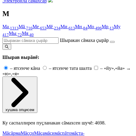
Электронлă сăмахсар
М
Ма
Мă
Ме
Мĕ
Ми
Мн
Мо
Мр
Му
1313
716
653
234
613
84
496
13
Мы
Мя
417
72
40
Шыракан сăмаха çырăр
Шырав вырăнĕ:
–
ятсенче кăна
–
ятсенче тата шалта
–
«йу»,«йа» →
«ю»,«я»
хушма опцисем
Ку саспаллирен пуçланакан сăмахсен шучĕ: 4698.
Мăçăрма
Мăççи
Мăçа
мăçи
мăçпăто
мăçта-