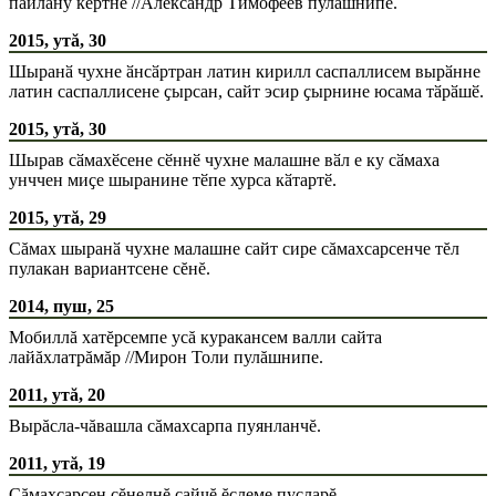
пайлану кӗртнӗ //Александр Тимофеев пулӑшнипе.
2015, утă, 30
Шыранӑ чухне ӑнсӑртран латин кирилл саспаллисем вырӑнне
латин саспаллисене ҫырсан, сайт эсир ҫырнине юсама тӑрӑшӗ.
2015, утă, 30
Шырав сӑмахӗсене сӗннӗ чухне малашне вӑл е ку сӑмаха
унччен миҫе шыранине тӗпе хурса кӑтартӗ.
2015, утă, 29
Сăмах шыранӑ чухне малашне сайт сире сăмахсарсенче тĕл
пулакан вариантсене сĕнĕ.
2014, пуш, 25
Мобиллă хатĕрсемпе усă куракансем валли сайта
лайăхлатрăмăр //Мирон Толи пулăшнипе.
2011, утă, 20
Вырăсла-чăвашла сăмахсарпа пуянланчĕ.
2011, утă, 19
Сăмахсарсен çĕнелнĕ сайчĕ ĕçлеме пуçларĕ.