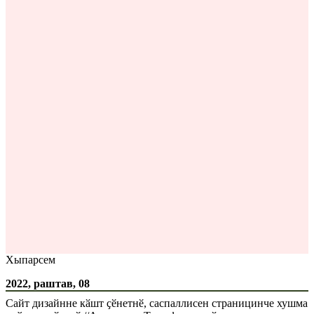
Хыпарсем
2022, раштав, 08
Сайт дизайнне кӑшт ҫӗнетнӗ, саспаллисен страницинче хушма