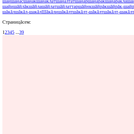
шай
шăйăç
шăйăк
шăйăклат
шăйăлтат
шăйăр
шăйăрăк
шăйăрăклă
шă
шайи
шăйлăк
шăйла
шăйлат
шăйлаттар
шăйнк
шăйрăк
шăйрăк-шайр
шăкăл
шăкăл-шакăл
Шăкăли
шăкăлт
шăкăлт-шăкăлт
шăкăлт-шакăл
Страницăсем:
1
2
3
4
5
...
39