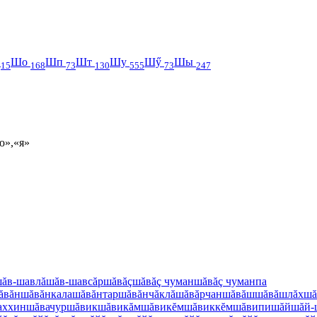
н
Шо
Шп
Шт
Шу
Шӳ
Шы
15
168
73
130
555
73
247
ю»,«я»
ăв-шавлă
шăв-шавсăр
шăвăç
шăвăç чуман
шăвăç чуманпа
ăвăн
шăвăнкала
шăвăнтар
шăвăнчăклă
шăвăрчан
шăвăш
шăвăшлăх
шă
аххин
шăвачур
шăвик
шăвикăм
шăвикĕм
шăвиккĕм
шăвипи
шăй
шăй-