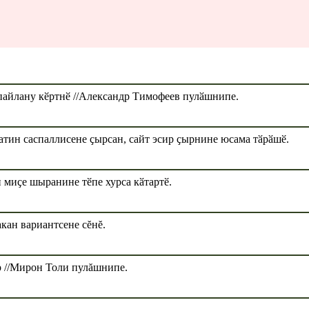
пайлану кӗртнӗ //Александр Тимофеев пулӑшнипе.
тин саспаллисене ҫырсан, сайт эсир ҫырнине юсама тӑрӑшӗ.
 миҫе шыранине тӗпе хурса кӑтартӗ.
кан вариантсене сĕнĕ.
р //Мирон Толи пулăшнипе.