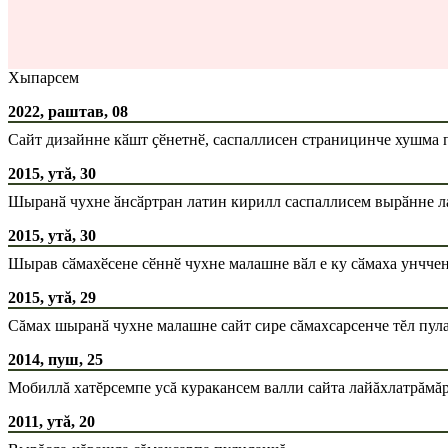
Хыпарсем
2022, раштав, 08
Сайт дизайнне кӑшт ҫӗнетнӗ, саспаллисен страницинче хушма 
2015, утă, 30
Шыранӑ чухне ӑнсӑртран латин кирилл саспаллисем вырӑнне ла
2015, утă, 30
Шырав сӑмахӗсене сӗннӗ чухне малашне вӑл е ку сӑмаха унччен
2015, утă, 29
Сăмах шыранӑ чухне малашне сайт сире сăмахсарсенче тĕл пула
2014, пуш, 25
Мобиллă хатĕрсемпе усă куракансем валли сайта лайăхлатрăмă
2011, утă, 20