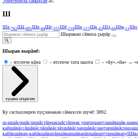
Электронлă сăмахсар
Ш
Ша
Шă
Шв
Ше
Шĕ
Ши
Шк
Шл
Шм
Ш
762
895
44
355
218
215
43
64
11
Шыракан сăмаха çырăр
Шырав вырăнĕ:
–
ятсенче кăна
–
ятсенче тата шалта
–
«йу»,«йа» → «
хушма опцисем
Ку саспаллирен пуçланакан сăмахсен шучĕ: 3892.
ш-ш
шăçи
шăçли
шăçтăрнак
шăçтăрнак урапи
шapтла
шăв
шăв-шав
ш
кай
шăвăççă
шăвăçлă
шăвăçлăх
шăвăçлан
шăвăçлантар
шăвăçница
ш
кайăк
шăван-кайăк
шăвапăр
шăвар
шăварăн
шăварттар
шăвару
Шăв