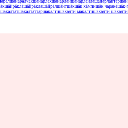
йăрăл
шăйăрăлчăк
шăйăрлăх
шăйăрлан
шăйăрланлă
шăйăрлантар
шăй
ăк
шăйрăклă
шăйрăкла
шăйрăл
шăйт
шăк
шăк хăмпи
шăк чаракĕ
шăк-
т
шăкăлтат
шăкăлтаттар
шăкăлти
шăкăлти-макăлти
шăкăлти-шакăлти