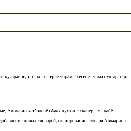
ен куçарăвне, тата ытти тĕрлĕ уйрăмлăхĕсене тупма пултаратăр.
тме, Ашмарин хатĕрленĕ сăмах пуххине сканерлама кайĕ.
 добавление новых словарей, сканирование словаря Ашмарина.