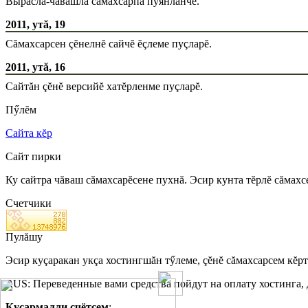
Вырăсла-чăвашла сăмахсарпа пуянланчĕ.
2011, утă, 19
Сăмахсарсен çĕнелнĕ сайчĕ ĕçлеме пуçларĕ.
2011, утă, 16
Сайтăн çĕнĕ версийĕ хатĕрленме пуçларĕ.
Пӳлĕм
Сайта кĕр
Сайт пирки
Ку сайтра чăваш сăмахсарĕсене пухнă. Эсир кунта тĕрлĕ сăмахс
Счетчики
Пулăшу
Эсир куçаракан укçа хостингшăн тӳлеме, çĕнĕ сăмахсарсем кĕр
RUS: Переведенные вами средства пойдут на оплату хостинга,
Куçармалли счётсем
: