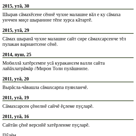
2015, утă, 30
Шырав сӑмахӗсене сӗннӗ чухне малашне вӑл е ку сӑмаха
унччен миҫе шыранине тӗпе хурса кӑтартӗ.
2015, утă, 29
Сăмах шыранӑ чухне малашне сайт сире сăмахсарсенче тĕл
пулакан вариантсене сĕнĕ.
2014, пуш, 25
Мобиллă хатĕрсемпе усă куракансем валли сайта
лайăхлатрăмăр //Мирон Толи пулăшнипе.
2011, утă, 20
Вырăсла-чăвашла сăмахсарпа пуянланчĕ.
2011, утă, 19
Сăмахсарсен çĕнелнĕ сайчĕ ĕçлеме пуçларĕ.
2011, утă, 16
Сайтăн çĕнĕ версийĕ хатĕрленме пуçларĕ.
Пӳлĕм