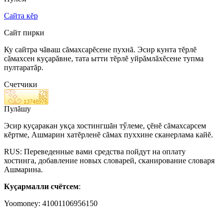
Сайта кĕр
Сайт пирки
Ку сайтра чăваш сăмахсарĕсене пухнă. Эсир кунта тĕрлĕ
сăмахсен куçарăвне, тата ытти тĕрлĕ уйрăмлăхĕсене тупма
пултаратăр.
Счетчики
Пулăшу
Эсир куçаракан укçа хостингшăн тӳлеме, çĕнĕ сăмахсарсем
кĕртме, Ашмарин хатĕрленĕ сăмах пуххине сканерлама кайĕ.
RUS: Переведенные вами средства пойдут на оплату
хостинга, добавление новых словарей, сканирование словаря
Ашмарина.
Куçармалли счётсем
:
Yoomoney: 41001106956150