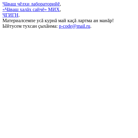
Чăваш чĕлхи лабораторийĕ
,
«Чăваш халăх сайчĕ» МИХ
,
ЧГИГН
.
Материалсемпе усă курнă май каçă лартма ан манăр!
Ыйтусем тухсан ҫыхӑнма:
p-code@mail.ru
.