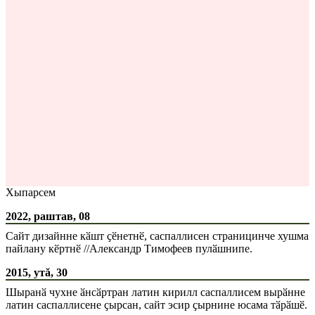
Хыпарсем
2022, раштав, 08
Сайт дизайнне кӑшт ҫӗнетнӗ, саспаллисен страницинче хушма
пайлану кӗртнӗ //Александр Тимофеев пулӑшнипе.
2015, утă, 30
Шыранӑ чухне ӑнсӑртран латин кирилл саспаллисем вырӑнне
латин саспаллисене ҫырсан, сайт эсир ҫырнине юсама тӑрӑшӗ.