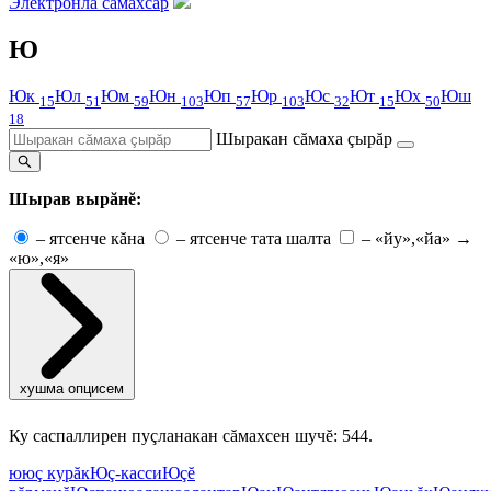
Электронлă сăмахсар
Ю
Юк
Юл
Юм
Юн
Юп
Юр
Юс
Ют
Юх
Юш
15
51
59
103
57
103
32
15
50
18
Шыракан сăмаха çырăр
Шырав вырăнĕ:
–
ятсенче кăна
–
ятсенче тата шалта
–
«йу»,«йа» →
«ю»,«я»
хушма опцисем
Ку саспаллирен пуçланакан сăмахсен шучĕ: 544.
ю
юç курăк
Юç-касси
Юçĕ