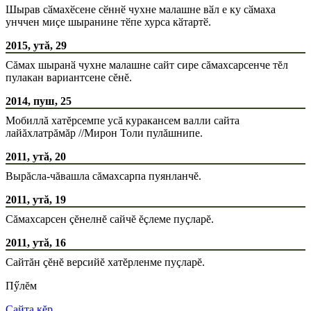
Шырав сӑмахӗсене сӗннӗ чухне малашне вӑл е ку сӑмаха
унччен миҫе шыранине тӗпе хурса кӑтартӗ.
2015, утă, 29
Сăмах шыранӑ чухне малашне сайт сире сăмахсарсенче тĕл
пулакан вариантсене сĕнĕ.
2014, пуш, 25
Мобиллă хатĕрсемпе усă куракансем валли сайта
лайăхлатрăмăр //Мирон Толи пулăшнипе.
2011, утă, 20
Вырăсла-чăвашла сăмахсарпа пуянланчĕ.
2011, утă, 19
Сăмахсарсен çĕнелнĕ сайчĕ ĕçлеме пуçларĕ.
2011, утă, 16
Сайтăн çĕнĕ версийĕ хатĕрленме пуçларĕ.
Пӳлĕм
Сайта кĕр