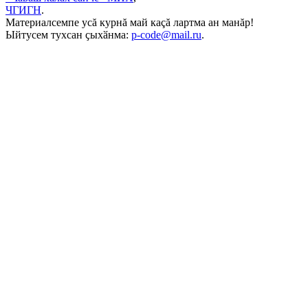
ЧГИГН
.
Материалсемпе усă курнă май каçă лартма ан манăр!
Ыйтусем тухсан ҫыхӑнма:
p-code@mail.ru
.