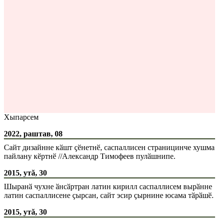
Хыпарсем
2022, раштав, 08
Сайт дизайнне кӑшт ҫӗнетнӗ, саспаллисен страницинче хушма
пайлану кӗртнӗ //Александр Тимофеев пулӑшнипе.
2015, утă, 30
Шыранӑ чухне ӑнсӑртран латин кирилл саспаллисем вырӑнне
латин саспаллисене ҫырсан, сайт эсир ҫырнине юсама тӑрӑшӗ.
2015, утă, 30