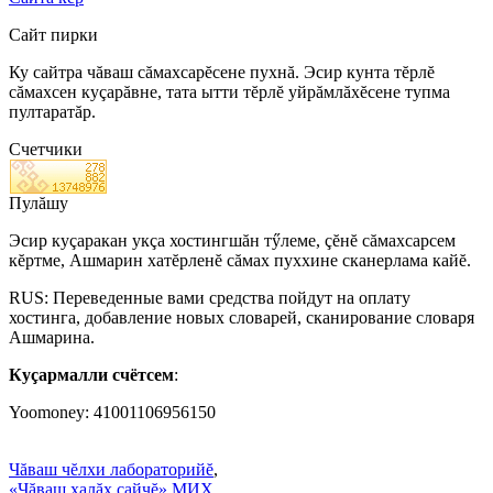
Сайт пирки
Ку сайтра чăваш сăмахсарĕсене пухнă. Эсир кунта тĕрлĕ
сăмахсен куçарăвне, тата ытти тĕрлĕ уйрăмлăхĕсене тупма
пултаратăр.
Счетчики
Пулăшу
Эсир куçаракан укçа хостингшăн тӳлеме, çĕнĕ сăмахсарсем
кĕртме, Ашмарин хатĕрленĕ сăмах пуххине сканерлама кайĕ.
RUS: Переведенные вами средства пойдут на оплату
хостинга, добавление новых словарей, сканирование словаря
Ашмарина.
Куçармалли счётсем
:
Yoomoney: 41001106956150
Чăваш чĕлхи лабораторийĕ
,
«Чăваш халăх сайчĕ» МИХ
,